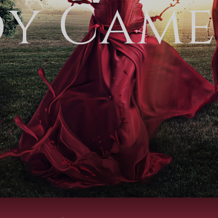
d
y
C
a
m
e