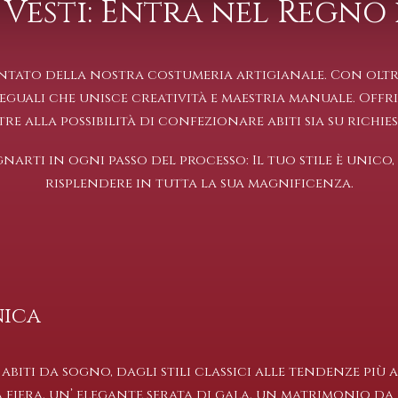
 Vesti: Entra nel Regno
ato della nostra costumeria artigianale. Con oltre 
uali che unisce creatività e maestria manuale. Offr
tre alla possibilità di confezionare abiti sia su richie
rti in ogni passo del processo: Il tuo stile è unico, 
risplendere in tutta la sua magnificenza.
nica
abiti da sogno, dagli stili classici alle tendenze più
na fiera, un’ elegante serata di gala, un matrimonio d