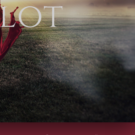
l
o
t