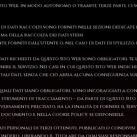
ito Web, in modo autonomo o tramite terze parti, ci so
di dati raccolti sono forniti nelle sezioni dedicate
ima della raccolta dei dati stessi.
nte forniti dall’Utente o, nel caso di Dati di Utiliz
Dati richiesti da questo Sito Web sono obbligatori. Se
nire il Servizio. Nei casi in cui questo Sito Web indich
tali Dati, senza che ciò abbia alcuna conseguenza sull
quali Dati siano obbligatori, sono incoraggiati a con
i strumenti di tracciamento – da parte di questo Sito W
versamente precisato, ha la finalità di fornire il Serv
e documento e nella Cookie Policy, se disponibile.
Dati Personali di terzi ottenuti, pubblicati o condivi
onderli, liberando il Titolare da qualsiasi responsabil