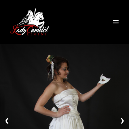
HOME
NOLEGGIO
CHI SIAMO
CONTATTI
COSPLAY
❮
❯