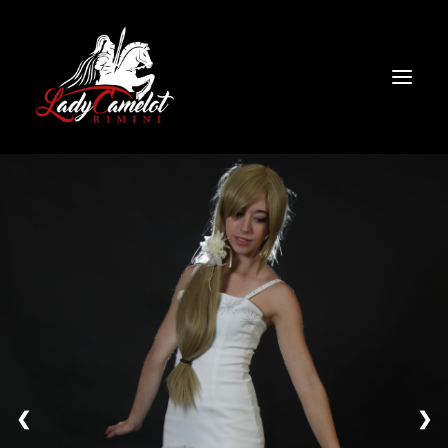
HOME
NOLEGGIO
CHI SIAMO
CONTATTI
COSPLAY
❮
❯