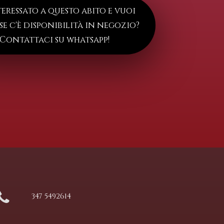
teressato a questo abito e vuoi
 se c'è disponibilità in negozio?
Contattaci su whatsapp!
347 5492614