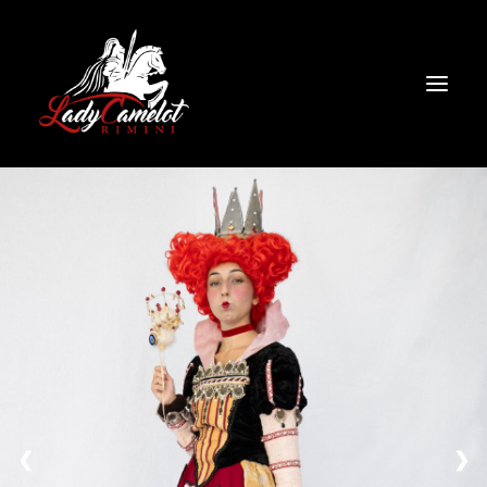
HOME
NOLEGGIO
CHI SIAMO
CONTATTI
COSPLAY
❮
❯